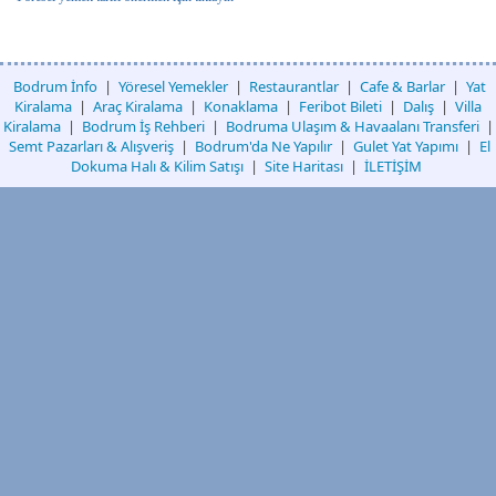
Bodrum İnfo
|
Yöresel Yemekler
|
Restaurantlar
|
Cafe & Barlar
|
Yat
Kiralama
|
Araç Kiralama
|
Konaklama
|
Feribot Bileti
|
Dalış
|
Villa
Kiralama
|
Bodrum İş Rehberi
|
Bodruma Ulaşım & Havaalanı Transferi
|
Semt Pazarları & Alışveriş
|
Bodrum'da Ne Yapılır
|
Gulet Yat Yapımı
|
El
Dokuma Halı & Kilim Satışı
|
Site Haritası
|
İLETİŞİM