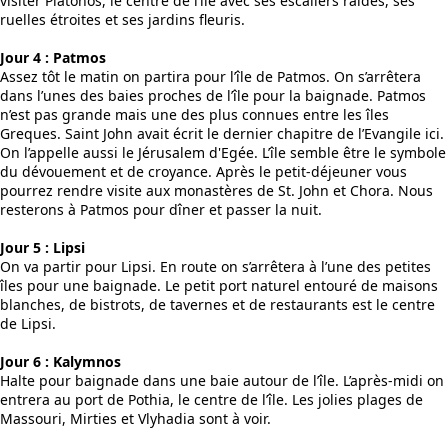
visiter Platonos, le centre de l’île avec ses escaliers raides, ses
ruelles étroites et ses jardins fleuris.
Jour 4 : Patmos
Assez tôt le matin on partira pour l’île de Patmos. On s’arrêtera
dans l’unes des baies proches de l’île pour la baignade. Patmos
n’est pas grande mais une des plus connues entre les îles
Greques. Saint John avait écrit le dernier chapitre de l’Evangile ici.
On l’appelle aussi le Jérusalem d'Egée. L’île semble être le symbole
du dévouement et de croyance. Après le petit-déjeuner vous
pourrez rendre visite aux monastères de St. John et Chora. Nous
resterons à Patmos pour dîner et passer la nuit.
Jour 5 : Lipsi
On va partir pour Lipsi. En route on s’arrêtera à l’une des petites
îles pour une baignade. Le petit port naturel entouré de maisons
blanches, de bistrots, de tavernes et de restaurants est le centre
de Lipsi.
Jour 6 : Kalymnos
Halte pour baignade dans une baie autour de l’île. L’après-midi on
entrera au port de Pothia, le centre de l’île. Les jolies plages de
Massouri, Mirties et Vlyhadia sont à voir.