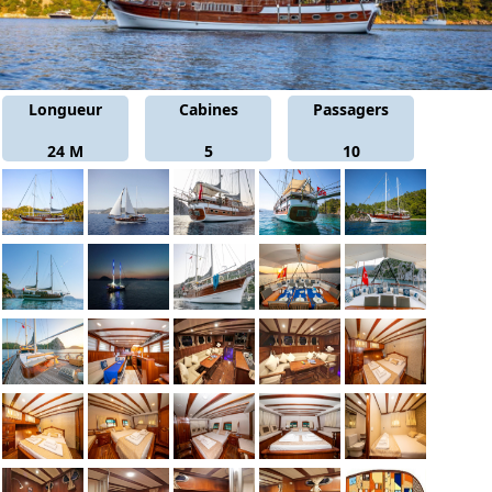
Longueur
Cabines
Passagers
24 M
5
10