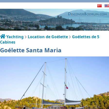
Yachting
Location de Goélette
Goélettes de 5
Cabines
Goélette Santa Maria