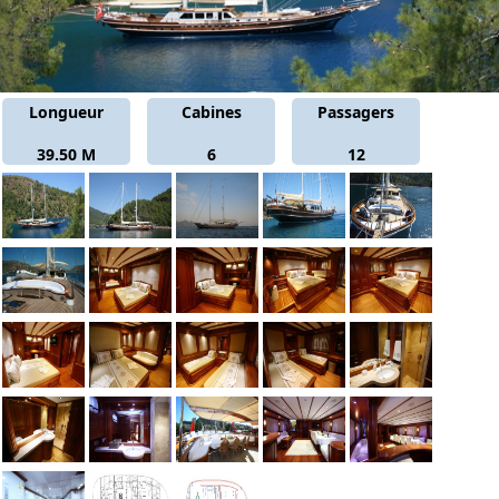
Longueur
Cabines
Passagers
39.50 M
6
12