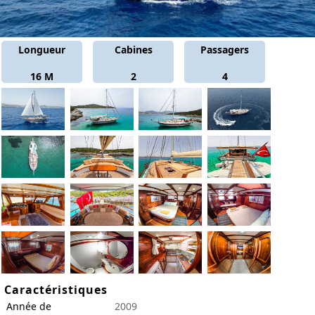
Longueur
Cabines
Passagers
16 M
2
4
Caractéristiques
Année de
2009