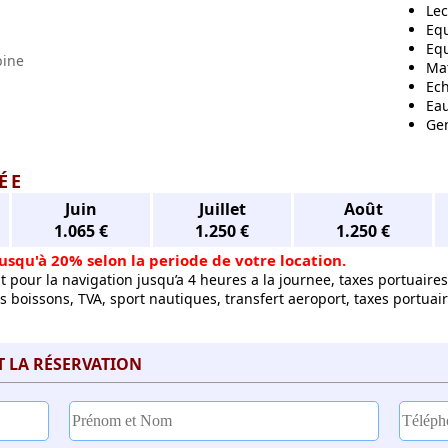
Le
Equ
Equ
bine
Mat
Ech
Ea
Ge
ÉE
Juin
Juillet
Août
1.065 €
1.250 €
1.250 €
usqu'à 20% selon la periode de votre location.
pour la navigation jusqu’a 4 heures a la journee, taxes portuaires
s boissons, TVA, sport nautiques, transfert aeroport, taxes portua
T LA RÉSERVATION