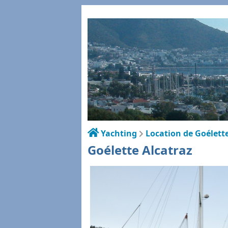
Yachting
Location de Goélett
Goélette Alcatraz