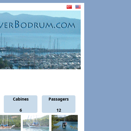
Cabines
Passagers
6
12