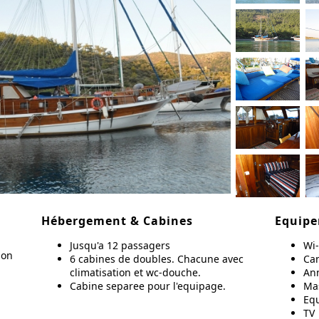
Hébergement & Cabines
Equip
Jusqu'a 12 passagers
Wi-
ion
6 cabines de doubles. Chacune avec
Ca
climatisation et wc-douche.
An
Cabine separee pour l'equipage.
Ma
Eq
TV