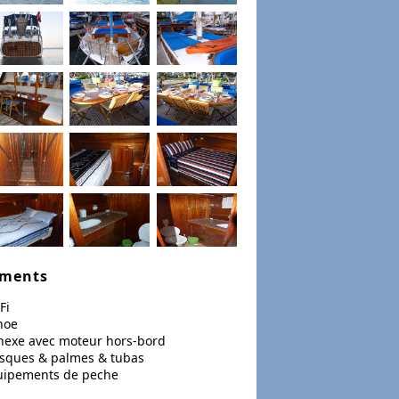
ements
Fi
noe
nexe avec moteur hors-bord
sques & palmes & tubas
uipements de peche