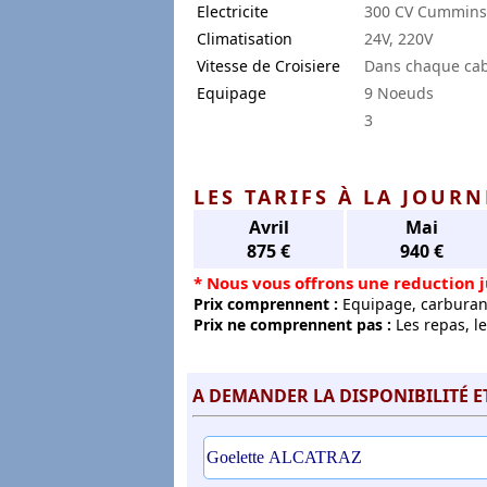
Electricite
300 CV Cummins
Climatisation
24V, 220V
Vitesse de Croisiere
Dans chaque ca
Equipage
9 Noeuds
3
LES TARIFS À LA JOURN
Avril
Mai
875 €
940 €
* Nous vous offrons une reduction j
Prix comprennent :
Equipage, carburant 
Prix ne comprennent pas :
Les repas, le
A DEMANDER LA DISPONIBILITÉ E